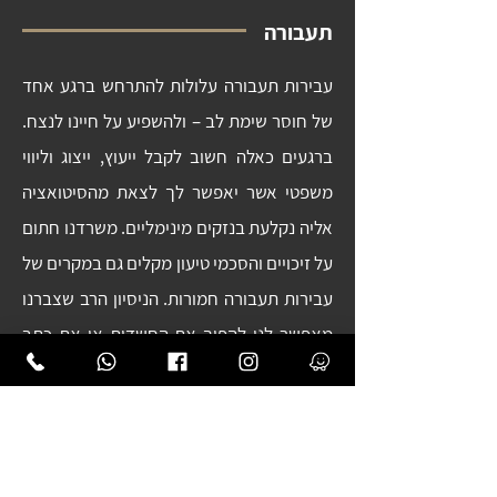
תעבורה
עבירות תעבורה עלולות להתרחש ברגע אחד
של חוסר שימת לב – ולהשפיע על חיינו לנצח.
ברגעים כאלה חשוב לקבל ייעוץ, ייצוג וליווי
משפטי אשר יאפשר לך לצאת מהסיטואציה
אליה נקלעת בנזקים מינימליים. משרדנו חתום
על זיכויים והסכמי טיעון מקלים גם במקרים של
עבירות תעבורה חמורות. הניסיון הרב שצברנו
מאפשר לנו להפוך את החשדות או את כתב
האישום שהוגש נגדך, ולפעול בצורה נחושה
ומקצועית עד לזיכוי מוחלט.
תחומי עיסוק